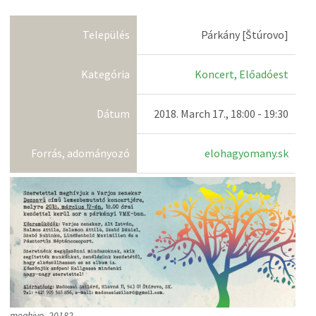
Település
Párkány [Štúrovo]
Kategória
Koncert, Előadóest
Dátum
2018. March 17., 18:00 - 19:30
Forrás, adományozó
elohagyomany.sk
meghivo_20182