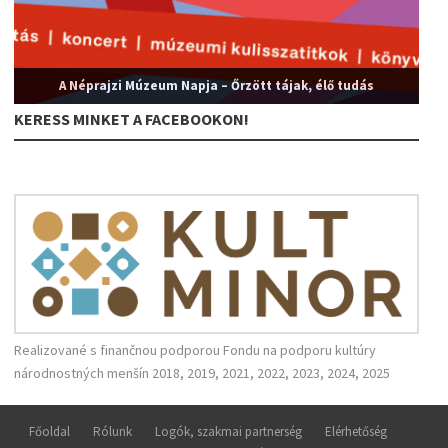
A Néprajzi Múzeum Napja – Őrzött tájak, élő tudás
KERESS MINKET A FACEBOOKON!
Realizované s finančnou podporou Fondu na podporu kultúry
národnostných menšín 2018, 2019, 2021, 2022, 2023, 2024, 2025
Főoldal
Rólunk
Logók, szakmai partnerség
Elérhetőség