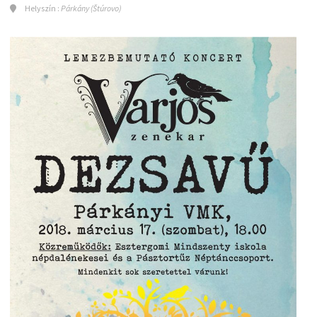
Helyszín :
Párkány (Štúrovo)