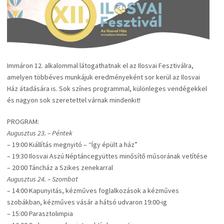
Immáron 12. alkalommal látogathatnak el az Ilosvai Fesztiválra,
amelyen többéves munkájuk eredményeként sor kerül az Ilosvai
Ház átadására is. Sok színes programmal, különleges vendégekkel
és nagyon sok szeretettel várnak mindenkit!
PROGRAM:
Augusztus 23. – Péntek
– 19:00 Kiállítás megnyitó – “Így épült a ház”
– 19:30 Ilosvai Aszú Néptáncegyüttes minősítő műsorának vetítése
– 20:00 Táncház a Szikes zenekarral
Augusztus 24. – Szombat
– 14:00 Kapunyitás, kézműves foglalkozások a kézműves
szobákban, kézműves vásár a hátsó udvaron 19:00-ig
– 15:00 Parasztolimpia