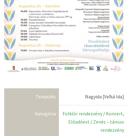
Település
Nagyida [Veľká Ida]
Kategória
Folklór rendezvény
/
Koncert,
Előadóest
/
Zenés – táncos
rendezvény