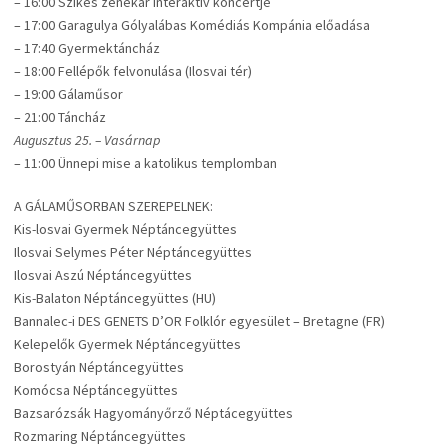
– 16:00 Szikes zenekar interaktív koncertje
– 17:00 Garagulya Gólyalábas Komédiás Kompánia előadása
– 17:40 Gyermektáncház
– 18:00 Fellépők felvonulása (Ilosvai tér)
– 19:00 Gálaműsor
– 21:00 Táncház
Augusztus 25. – Vasárnap
– 11:00 Ünnepi mise a katolikus templomban
A GÁLAMŰSORBAN SZEREPELNEK:
Kis-losvai Gyermek Néptáncegyüttes
Ilosvai Selymes Péter Néptáncegyüttes
Ilosvai Aszú Néptáncegyüttes
Kis-Balaton Néptáncegyüttes (HU)
Bannalec-i DES GENETS D’OR Folklór egyesület – Bretagne (FR)
Kelepelők Gyermek Néptáncegyüttes
Borostyán Néptáncegyüttes
Komócsa Néptáncegyüttes
Bazsarózsák Hagyományőrző Néptácegyüttes
Rozmaring Néptáncegyüttes