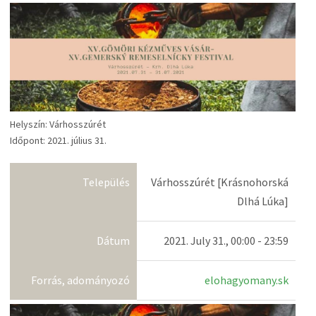
Helyszín: Várhosszúrét
Időpont: 2021. július 31.
Település
Várhosszúrét [Krásnohorská
Dlhá Lúka]
Dátum
2021. July 31., 00:00 - 23:59
Forrás, adományozó
elohagyomany.sk