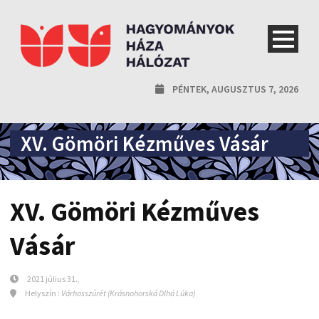
PÉNTEK, AUGUSZTUS 7, 2026
XV. Gömöri Kézműves Vásár
XV. Gömöri Kézműves
Vásár
2021 július 31.,
Helyszín :
Várhosszúrét (Krásnohorská Dlhá Lúka)