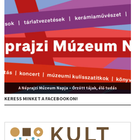
A Néprajzi Múzeum Napja – Őrzött tájak, élő tudás
KERESS MINKET A FACEBOOKON!