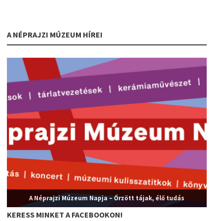
A NÉPRAJZI MÚZEUM HÍREI
A Néprajzi Múzeum Napja – Őrzött tájak, élő tudás
KERESS MINKET A FACEBOOKON!