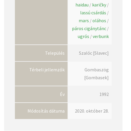
haidau
/
karičky
/
lassú csárdás
/
mars
/
oláhos
/
páros cigánytánc
/
ugrós
/
verbunk
Település
Szalóc [Slavec]
Térbeli jellemzők
Gombaszög
[Gombasek]
Év
1992
Módosítás dátuma
2020. október 28.