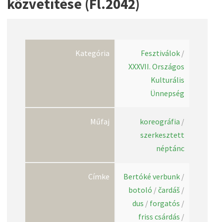
közvetítése (Fl.2042)
Kategória
Fesztiválok
/
XXXVII. Országos
Kulturális
Ünnepség
Műfaj
koreográfia
/
szerkesztett
néptánc
Címke
Bertóké verbunk
/
botoló
/
čardáš
/
dus
/
forgatós
/
friss csárdás
/