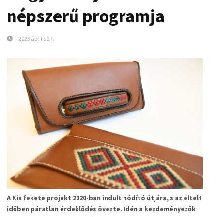
népszerű programja
2023 április 27.
A Kis fekete projekt 2020-ban indult hódító útjára, s az eltelt
időben páratlan érdeklődés övezte. Idén a kezdeményezők