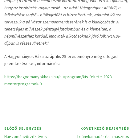
alapult; a tárlatot a jelentkezők korábban megtekintették. Újdonság,
hogy az inspirációs anyag mellé – az adott tájegységhez kötődő, a
felkészítést segítő – bibliográfiát is biztosítottunk, valamint idénre
tervezzük a pályázat szempontrendszerének is a kidolgozását. A
tehetséges művészek pénzügyi jutalomban és a kiemelten, a
népművészethez kötődő, innovatív alkotásoknak járó folkTREND!-
díjban is részesülhetnek.”
A Hagyományok Háza az április 29-ei eseményre még elfogad
jelentkezéseket, információk:
https://hagyomanyokhaza.hu/hu/program/kis-fekete-2023-
mentorprogramok-0
ELŐZŐ BEJEGYZÉS
KÖVETKEZŐ BEJEGYZÉS
Hagyományőrzők éves
Leánykamadár és a hasznos