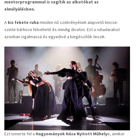
mentorprogrammal is segítik az alkotókat az
elmélyülésben.
A
kis fekete ruha
minden nő szekrényének alapvető kincse:
szinte bárhova felvehető és mindig divatos. Ezt a ruhadarabot
azonban izgalmassá és egyedivé a kiegészítők teszik.
Ezt ismerte fel a
Hagyományok Háza Nyitott Műhely
e, amikor