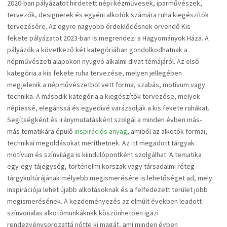
2020-ban pályázatot hirdetett népi kézművesek, iparművészek,
tervezők, designerek és egyéni alkotók számára ruha kiegészítők
tervezésére. Az egyre nagyobb érdeklődésnek örvendő Kis
fekete pályázatot 2023-ban is megrendezi a Hagyományok Háza. A
pályázók a következő két kategóriában gondolkodhatnak a
népművészeti alapokon nyugvó alkalmi divat témájáról. Az első
kategória a kis fekete ruha tervezése, melyen jellegében
megjelenik a népművészetből vett forma, szabás, motívum vagy
technika. A második kategória a kiegészítők tervezése, melyek
népiessé, elegánssá és egyedivé varázsolják a kis fekete ruhákat.
Segítségként és iránymutatásként szolgál a minden évben más-
más tematikára épülő
inspirációs anyag
, amiből az alkotók formai,
technikai megoldásokat meríthetnek. Az itt megadott tárgyak
motívum és színvilága is kiindulópontként szolgálhat. A tematika
egy-egy tájegység, történelmi korszak vagy társadalmi réteg
tárgykultúrájának mélyebb megismerésére is lehetőséget ad, mely
inspirációja lehet újabb alkotásoknak és a felfedezett terület jobb
megismerésének. A kezdeményezés az elmúlt években leadott
színvonalas alkotómunkáknak köszönhetően igazi
rendezvénysorozattá nőtte ki magát, ami minden évben