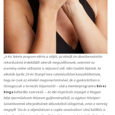
„
A Kis fekete program elérte a célját, az elmúlt évi divatbemutatón
rekordszámú érdeklődőt sikerült megszólítanunk, valamint az
esemény online változata is népszerű volt. Idén tovább léptünk. Az
alkotók április 29-én Stumpf Imre ruhakészítővel konzultálhatnak,
hogy ne csak az elmélet megismertetésével, de a gyakorlatban is
támogassuk a tervezés folyamatát
– utal a mentorprogramra
Béres
Kinga
kulturális szervező. –
Az idei inspirációs anyagot a Magyar
Népi Iparművészeti Múzeum gyűjteményéből, az egykori Háziipari
Szövetkezetek elterjedésének időszakából válogattuk, amin a nemrég
megnyílt ’Sisi és a népművészet a csipke vonzásában’ című kiállítás is