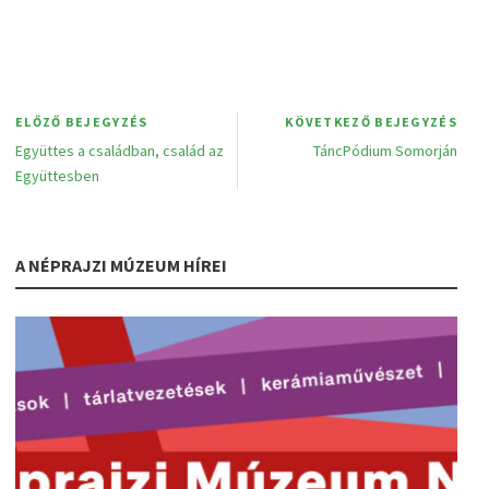
ELŐZŐ BEJEGYZÉS
KÖVETKEZŐ BEJEGYZÉS
Együttes a családban, család az
TáncPódium Somorján
Együttesben
A NÉPRAJZI MÚZEUM HÍREI