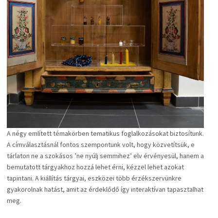
A négy említett témakörben tematikus foglalkozásokat biztosítunk.
A címválasztásnál fontos szempontunk volt, hogy közvetítsük, e
tárlaton ne a szokásos ’ne nyúlj semmihez’ elv érvényesül, hanem a
bemutatott tárgyakhoz hozzá lehet érni, kézzel lehet azokat
tapintani. A kiállítás tárgyai, eszközei több érzékszervünkre
gyakorolnak hatást, amit az érdeklődő így interaktívan tapasztalhat
meg.