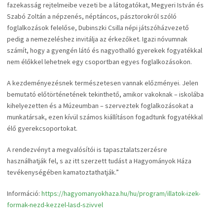
fazekasság rejtelmeibe vezeti be a látogatókat, Megyeri István és
Szabó Zoltán a népzenés, néptáncos, pásztorokról szóló
foglalkozások felelőse, Dubinszki Csilla népi játszóházvezető
pedig a nemezeléshez invitálja az érkezőket. Igazi nóvumnak
számít, hogy a gyengén látó és nagyothalló gyerekek fogyatékkal
nem élőkkel lehetnek egy csoportban egyes foglalkozásokon.
A kezdeményezésnek természetesen vannak előzményei. Jelen
bemutató előtörténetének tekinthető, amikor vakoknak – iskolába
kihelyezetten és a Múzeumban – szerveztek foglalkozásokat a
munkatársak, ezen kívül számos kiállításon fogadtunk fogyatékkal
élő gyerekcsoportokat.
A rendezvényt a megvalósítói is tapasztalatszerzésre
használhatják fel, s az itt szerzett tudást a Hagyományok Háza
tevékenységében kamatoztathatják.”
Információ:
https://hagyomanyokhaza.hu/hu/program/illatok-izek-
formak-nezd-kezzel-lasd-szivvel