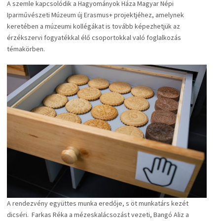
A szemle kapcsolódik a Hagyományok Háza Magyar Népi
Iparművészeti Múzeum új Erasmus+ projektjéhez, amelynek
keretében a múzeumi kollégákat is tovább képezhetjük az
érzékszervi fogyatékkal élő csoportokkal való foglalkozás
témakörben.
A rendezvény együttes munka eredője, s öt munkatárs kezét
dicséri. Farkas Réka a mézeskalácsozást vezeti, Bangó Aliz a