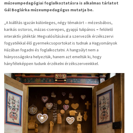
múzeumpedagógiai foglalkoztatásra is alkalmas tárlatot
Gál Boglárka múzeumpedagógus mutatja be.
„A kiállítás igazán különleges, négy témakört – mézesbábos,
karikás ostoros, mázas-cserepes, gyapjú tulipános
–
felölelő
interaktív játéktár. Megvalósításával a szervezők érzékszervi
fogyatékkal élő gyermekcsoportokat is tudnak a Hagyományok
Házában fogadni és foglalkoztatni. A hangsúlyt nem a
hiányosságokra helyeztük, hanem azt emeltük ki, hogy
hányféleképpen tudunk érzékelni érzékszerveinkkel.