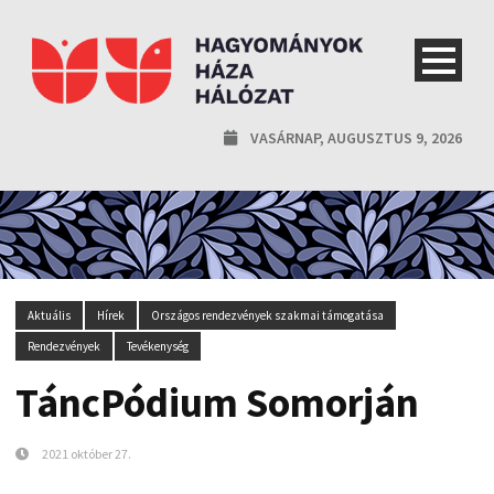
VASÁRNAP, AUGUSZTUS 9, 2026
Aktuális
Hírek
Országos rendezvények szakmai támogatása
Rendezvények
Tevékenység
TáncPódium Somorján
2021 október 27.