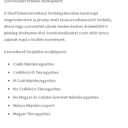
szervezőket értékes munkájukért.
A TáncPódium következő fordulója Borsiban kerül majd
megrendezésre (a járvány miatt tavaszra elhalasztott forduló),
ahová nagy szeretettel várunk minden kedves érdeklődőt! A
jelenleg érvényben lévő óvintézkedéseket szem előtt tartva
zajlanak majd a további események.
A következő fordulóba továbbjutott:
Csalló Néptáncegyüttes
Csallóközi Ifi Táncegyüttes
Ifi Csali Néptáncegyüttes
Kis Csallóközi Táncegyüttes
Kis Megyer és Csilizke Gyermek Néptáncegyüttes
Mátyus Néptánccsoport
Megyer Táncegyüttes