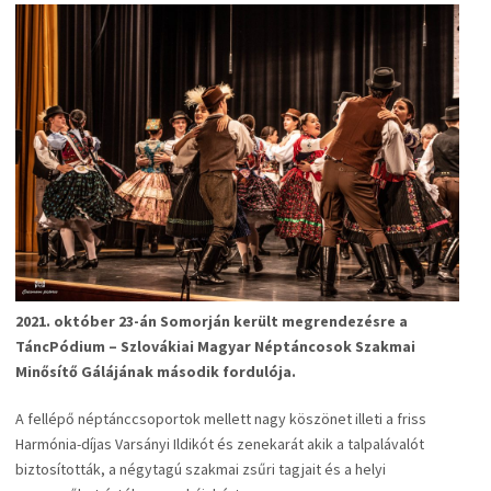
2021. október 23-án Somorján került megrendezésre a
TáncPódium – Szlovákiai Magyar Néptáncosok Szakmai
Minősítő Gálájának második fordulója.
A fellépő néptánccsoportok mellett nagy köszönet illeti a friss
Harmónia-díjas Varsányi Ildikót és zenekarát akik a talpalávalót
biztosították, a négytagú szakmai zsűri tagjait és a helyi