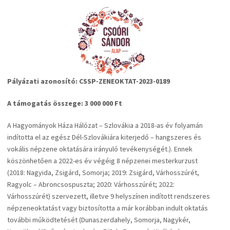
Pályázati azonosító: CSSP-ZENEOKTAT-2023-0189
A támogatás összege: 3 000 000 Ft
A Hagyományok Háza Hálózat – Szlovákia a 2018-as év folyamán
indította el az egész Dél-Szlovákiára kiterjedő – hangszeres és
vokális népzene oktatására irányuló tevékenységét.). Ennek
köszönhetően a 2022-es év végéig 8 népzenei mesterkurzust
(2018: Nagyida, Zsigárd, Somorja; 2019: Zsigárd, Várhosszúrét,
Ragyolc – Abroncsospuszta; 2020: Várhosszúrét; 2022:
Várhosszúrét) szervezett, illetve 9 helyszínen indított rendszeres
népzeneoktatást vagy biztosította a már korábban indult oktatás
további működtetését (Dunaszerdahely, Somorja, Nagykér,