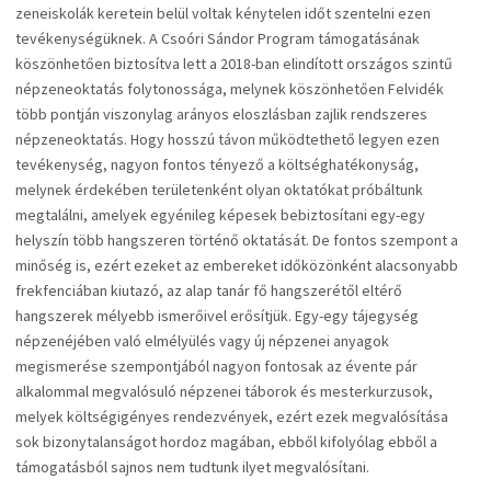
zeneiskolák keretein belül voltak kénytelen időt szentelni ezen
tevékenységüknek. A Csoóri Sándor Program támogatásának
köszönhetően biztosítva lett a 2018-ban elindított országos szintű
népzeneoktatás folytonossága, melynek köszönhetően Felvidék
több pontján viszonylag arányos eloszlásban zajlik rendszeres
népzeneoktatás. Hogy hosszú távon működtethető legyen ezen
tevékenység, nagyon fontos tényező a költséghatékonyság,
melynek érdekében területenként olyan oktatókat próbáltunk
megtalálni, amelyek egyénileg képesek bebiztosítani egy-egy
helyszín több hangszeren történő oktatását. De fontos szempont a
minőség is, ezért ezeket az embereket időközönként alacsonyabb
frekfenciában kiutazó, az alap tanár fő hangszerétől eltérő
hangszerek mélyebb ismerőivel erősítjük. Egy-egy tájegység
népzenéjében való elmélyülés vagy új népzenei anyagok
megismerése szempontjából nagyon fontosak az évente pár
alkalommal megvalósuló népzenei táborok és mesterkurzusok,
melyek költségigényes rendezvények, ezért ezek megvalósítása
sok bizonytalanságot hordoz magában, ebből kifolyólag ebből a
támogatásból sajnos nem tudtunk ilyet megvalósítani.