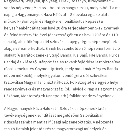
Nagyölved/Szőgyén, Ipolyság, Fülek, Rozsnyó, Királyhelmec –
vonós népzene; Martos – bourdon hangszerek), melyekből 7 a mai
napig a Hagyományok Háza Hálózat – Szlovákia égisze alatt
működik (Somorján és Nagykéren önállósult a képzés) a
helyszínenként átlagban havi 20 óra terjedelemben 5-17 gyermek
és felnőtt részvételével (összességében ez havi 120 óra és 110
tanuló), ahol főképp a dél-szlovákiai tájegységek népzenéjének
alapjaival ismerkedtek. Ennek köszönhetően 5 népzenei formáció
alakult (A Barátok zenekar, Sajó Banda, Kis Sajó, File Banda, Húros
Banda) és 2 létező utánpótlása és továbbfejlődése lett biztosítva
(Csali zenekar és Ghymesi Igricek, mely most már Mérges Banda
néven működik), melyek gyakori vendégei a dél-szlovákiai
(Szlovákiai Magyar Táncháztalálkozó, FolkSzöglet és egyéb helyi
rendezvények) és magyarországi (pl. Felvidéki Nap a Hagyományok
Házában, Mesterségek Ünnepe stb.) folklór rendezvényeknek.
A Hagyományok Háza Hálózat – Szlovákia népzeneoktatási
tevékenységenek elindítását megelőzően Szlovákiában
ritkaságszámba ment az ifjúsági népzeneoktatás. A népzenét
tanuló fiatalok jelentős része magyarországi műhelyek és