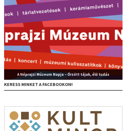
A Néprajzi Múzeum Napja – Őrzött tájak, élő tudás
KERESS MINKET A FACEBOOKON!