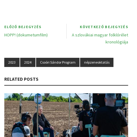
ELŐZŐ BEJEGYZÉS
KÖVETKEZŐ BEJEGYZÉS
HOPP! (dokumetumfilm)
A szlovákiai magyar folklórélet
kronológiája
2023
2024
Csoóri Sándor Program
népzeneoktatás
RELATED POSTS