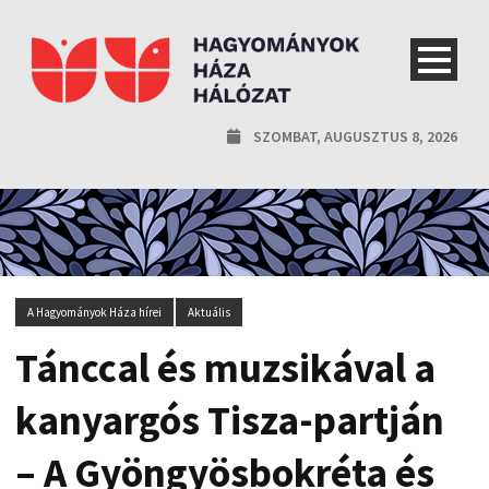
SZOMBAT, AUGUSZTUS 8, 2026
A Hagyományok Háza hírei
Aktuális
Tánccal és muzsikával a
kanyargós Tisza-partján
– A Gyöngyösbokréta és