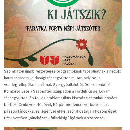
Szombaton újabb fergeteges programoknak tapsolhatnak a nézők:
harminchárom vajdasági táncegyüttes mutatkozik be, s
vendégfellépőket is várnak Gyergyóalfaluból, Debrecenből és
Komlóról. Este a Szabadtéri színpadon a Fordulj Kispej Lovam
táncegyüttes lép fel. Az emblematikus kiscsőszi társulat, Kovács
Norbert Cimbi vezetésével, Kárpát-medencei verbunkokkal,
pásztortáncokkal és legényesekkel szórakoztatja a közönséget.
Ezt követően „táncházat kifulladásig” ígérnek a szervezők.