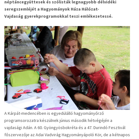
néptáncegyüttesek és szólisták legnagyobb délvidéki
seregszemléjét a Hagyományok Háza Hálózat-
Vajdaság gyerekprogramokkal teszi emlékezetessé.
A Kárpát-medencében is egyedülálló hagyományőrző
programsorozatra készülnek június második hétvégéjén a
vajdasági Adán. A 60. Gyöngyösbokréta és a 47. Durindó Fesztivál
főszervezője az Adai Vadvirág Hagyományápoló Kör, de a kétnapos