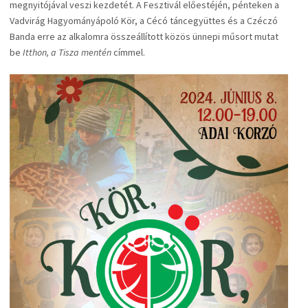
megnyitójával veszi kezdetét. A Fesztivál előestéjén, pénteken a
Vadvirág Hagyományápoló Kör, a Cécó táncegyüttes és a Czéczó
Banda erre az alkalomra összeállított közös ünnepi műsort mutat
be
Itthon, a Tisza mentén
címmel.