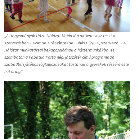
„A Hagyományok Háza Hálózat-Vajdaság aktívan vesz részt a
szervezésben
– avat be a részletekbe Juhász Gyula, szervező. –
A
Hálózat munkatársai bekapcsolódnak a háttérmunkákba, és
szombaton a Fabatka Porta népi játszótér című programban
szabadtéri játékos foglalkozásokat tartanak a gyerekek részére este
hét óráig.”