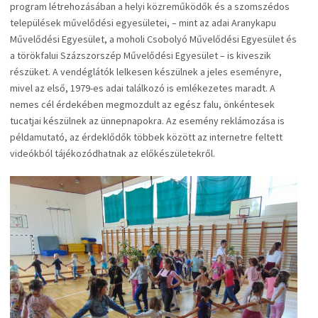
program létrehozásában a helyi közreműködők és a szomszédos
települések művelődési egyesületei, – mint az adai Aranykapu
Művelődési Egyesület, a moholi Csobolyó Művelődési Egyesület és
a törökfalui Százszorszép Művelődési Egyesület – is kiveszik
részüket. A vendéglátók lelkesen készülnek a jeles eseményre,
mivel az első, 1979-es adai találkozó is emlékezetes maradt. A
nemes cél érdekében megmozdult az egész falu, önkéntesek
tucatjai készülnek az ünnepnapokra. Az esemény reklámozása is
példamutató, az érdeklődők többek között az internetre feltett
videókból tájékozódhatnak az előkészületekről.