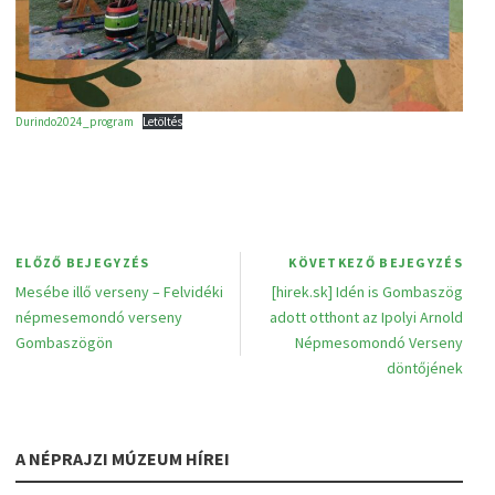
Durindo2024_program
Letöltés
ELŐZŐ BEJEGYZÉS
KÖVETKEZŐ BEJEGYZÉS
Mesébe illő verseny – Felvidéki
[hirek.sk] Idén is Gombaszög
népmesemondó verseny
adott otthont az Ipolyi Arnold
Gombaszögön
Népmesomondó Verseny
döntőjének
A NÉPRAJZI MÚZEUM HÍREI