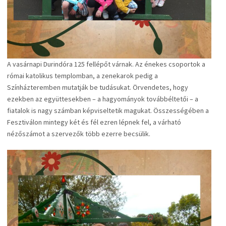
A vasárnapi Durindóra 125 fellépőt várnak. Az énekes csoportok a
római katolikus templomban, a zenekarok pedig a
Színházteremben mutatják be tudásukat. Örvendetes, hogy
ezekben az együttesekben – a hagyományok továbbéltetői – a
fiatalok is nagy számban képviseltetik magukat. Összességében a
Fesztiválon mintegy két és fél ezren lépnek fel, a várható
nézőszámot a szervezők több ezerre becsülik.