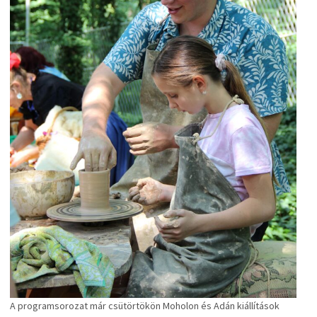
A programsorozat már csütörtökön Moholon és Adán kiállítások