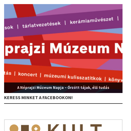
A Néprajzi Múzeum Napja – Őrzött tájak, élő tudás
KERESS MINKET A FACEBOOKON!