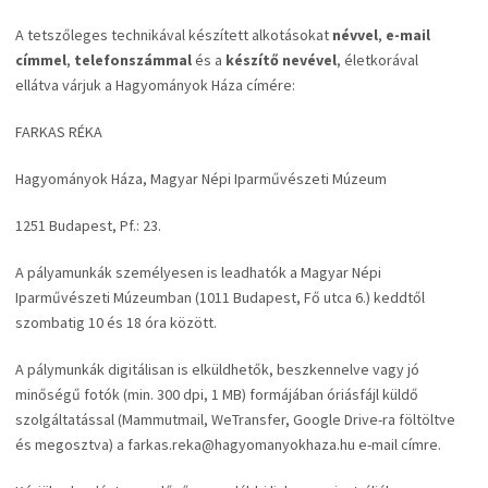
A tetszőleges technikával készített alkotásokat
névvel
,
e-mail
címmel
,
telefonszámmal
és a
készítő nevével
, életkorával
ellátva várjuk a Hagyományok Háza címére:
FARKAS RÉKA
Hagyományok Háza, Magyar Népi Iparművészeti Múzeum
1251 Budapest, Pf.: 23.
A pályamunkák személyesen is leadhatók a Magyar Népi
Iparművészeti Múzeumban (1011 Budapest, Fő utca 6.) keddtől
szombatig 10 és 18 óra között.
A pálymunkák digitálisan is elküldhetők, beszkennelve vagy jó
minőségű fotók (min. 300 dpi, 1 MB) formájában óriásfájl küldő
szolgáltatással (Mammutmail, WeTransfer, Google Drive-ra föltöltve
és megosztva) a farkas.reka@hagyomanyokhaza.hu e-mail címre.