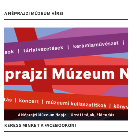
A NÉPRAJZI MÚZEUM HÍREI
A Néprajzi Múzeum Napja – Őrzött tájak, élő tudás
KERESS MINKET A FACEBOOKON!