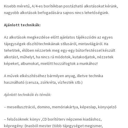
Kisebb méretű, A/4-es borítékban postázható alkotásokat kérünk,
nagyobb alkotások befogadására sajnos nincs lehetőségünk.
Ajánlott technikák:
Az alkotások megkezdése előtt ajánlatos tájékozódni az egyes
tájegységek díszítőtechnikáinak stílusáról, mintavilágáról. Ha
tehetitek, élőben nézzetek meg egy-egy bútorfestéssel készült
alkotást, műhelyt, ha nincs rá módotok, kutakodjatok, nézzetek
képeket, albumokat, mielőtt hozzáfogtok a munkához!
A művek elkészítéséhez bármilyen anyag, illetve technika
használható (ceruza, zsírkréta, vízfesték stb.)
Ajánlott technikák és témák:
– meseillusztráció, domino, memóriakártya, képeslap, könyvjelző
– felsősöknek: könyv ,CD borítóterv népzenei kiadáshoz,
képregény: (Inasból mester (több tájegységet megismer,