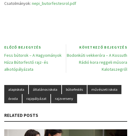
Csatolmányok:
nepi_butorfestesrol.pdf
ELŐZŐ BEJEGYZÉS
KÖVETKEZŐ BEJEGYZÉS
Fess bútorok – A Hagyományok
Bodonkúti vekkeróra – A Kossuth
Háza Bútorfestő rajz- és
Rádió kora reggeli műsora
alkotópályázata
Kalotaszegről
alapiskola
általános iskola
bútorfestés
művészeti iskola
óvoda
rajzpályázat
rajzverseny
RELATED POSTS