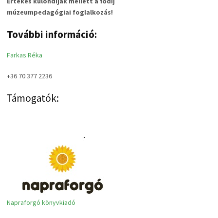
Értékes különdíjak mellett a fődíj
múzeumpedagógiai foglalkozás!
További információ:
Farkas Réka
+36 70 377 2236
Támogatók:
Napraforgó könyvkiadó