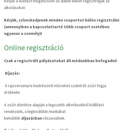
Kérjük a leadást megelőzően az alábbi linken regisztrálják az
alkotásokat:
Kérjük, szíveskedjenek minden csoportot külön regisztrálni
(amennyiben a kapcsolattartó több csoport esetében
ugyanaz a személy)!
Online regisztráció
Csak a regisztrált pályázatokat áll módunkban befogadni!
Díjazás:
A rajzversenyre beérkezett műveket szakértő zsűri fogja
értékelni.
A zsűri döntése alapján a legszebb alkotásokból kiállítást
rendezünk, a legkiválóbb munkákat
beküldők
díjazásban
részesülnek.