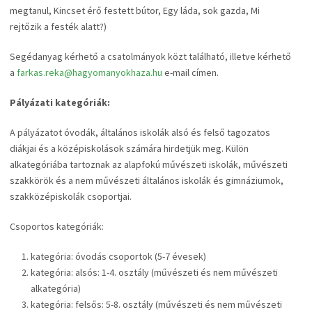
megtanul, Kincset érő festett bútor, Egy láda, sok gazda, Mi
rejtőzik a festék alatt?)
Segédanyag kérhető a csatolmányok közt található, illetve kérhető
a
farkas.reka@hagyomanyokhaza.hu
e-mail címen.
Pályázati kategóriák:
A pályázatot óvodák, általános iskolák alsó és felső tagozatos
diákjai és a középiskolások számára hirdetjük meg. Külön
alkategóriába tartoznak az alapfokú művészeti iskolák, művészeti
szakkörök és a nem művészeti általános iskolák és gimnáziumok,
szakközépiskolák csoportjai.
Csoportos kategóriák:
kategória: óvodás csoportok (5-7 évesek)
kategória: alsós: 1-4. osztály (művészeti és nem művészeti
alkategória)
kategória: felsős: 5-8. osztály (művészeti és nem művészeti