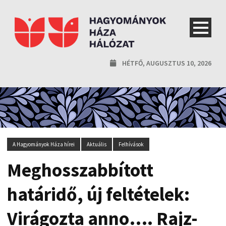
HÉTFŐ, AUGUSZTUS 10, 2026
A Hagyományok Háza hírei
Aktuális
Felhívások
Meghosszabbított
határidő, új feltételek:
Virágozta anno…. Rajz-