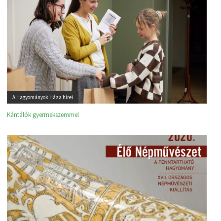
A Hagyományok Háza hírei
Kántálók gyermekszemmel