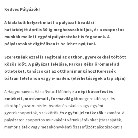
Kedves Pályázók!
A kialakult helyzet miatt a pályázat beadási
határidejét április 30-ig meghosszabbítjuk, és a csoportos
munkák mellett egyéni pályázatokat is fogadunk. A
pályázatokat digitálisan is be lehet nyújtani.
Szeretnénk ezzel is segíteni az otthon, gyerekekkel töltött
közös időt. A pályázat felelőse, Farkas Réka örömmel ad
ötleteket, tanácsokat az otthoni munkához! Keressék
bátran telefonon vagy e-mailen. (elérhetőségek a lap alján)
A Hagyományok Háza Nyitott Műhelye a
népi bútorfestés
emlékeit, motívumait, formavilágát
megörökítő rajz- és
alkotópályázatot hirdet óvodai és iskolai vagy egyéni
gyerekcsoportok, szakkörök
és egyéni jelentkezők
számára. A
pályázaton csoportos munkaként várunk játékokat (társasjáték,
memóriajáték vagy mesekönyvként) összefűzött alkotásokat is.