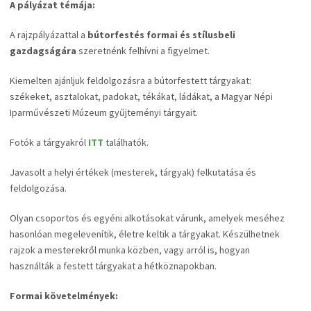
A pályázat témája:
A rajzpályázattal a
bútorfestés formai és stílusbeli
gazdagságára
szeretnénk felhívni a figyelmet.
Kiemelten ajánljuk feldolgozásra a bútorfestett tárgyakat:
székeket, asztalokat, padokat, tékákat, ládákat, a Magyar Népi
Iparművészeti Múzeum gyűjteményi tárgyait.
Fotók a tárgyakról
ITT
találhatók.
Javasolt a helyi értékek (mesterek, tárgyak) felkutatása és
feldolgozása.
Olyan csoportos és egyéni alkotásokat várunk, amelyek meséhez
hasonlóan megelevenítik, életre keltik a tárgyakat. Készülhetnek
rajzok a mesterekről munka közben, vagy arról is, hogyan
használták a festett tárgyakat a hétköznapokban.
Formai követelmények: