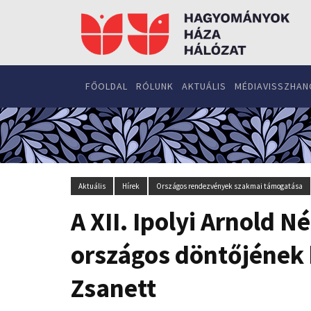
FŐOLDAL
RÓLUNK
AKTUÁLIS
MÉDIAVISSZHAN
Aktuális
Hírek
Országos rendezvények szakmai támogatása
A XII. Ipolyi Arnold
országos döntőjének 
Zsanett