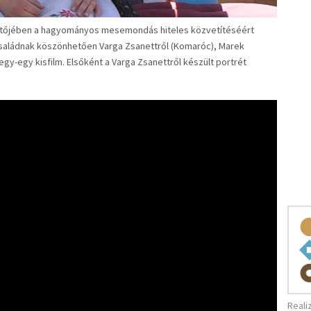
öntőjében a hagyományos mesemondás hiteles közvetítéséért
acsaládnak köszönhetően Varga Zsanettről (Komaróc), Marek
 egy-egy kisfilm. Elsőként a Varga Zsanettről készült portrét
Reali