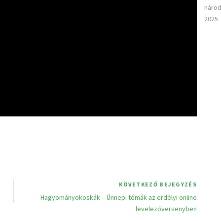
národ
2025
KÖVETKEZŐ BEJEGYZÉS
Hagyományokoskák – Ünnepi témák az erdélyi online
levelezőversenyben