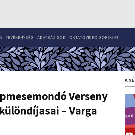
G
TEVÉKENYSÉG
ADATBÁZISOK
OKTATÓVIDEÓ-SOROZAT
A NÉ
 Népmesemondó Verseny
különdíjasai – Varga