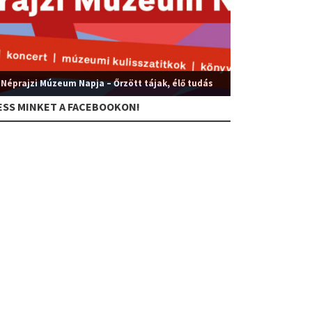
 Néprajzi Múzeum Napja – Őrzött tájak, élő tudás
ESS MINKET A FACEBOOKON!