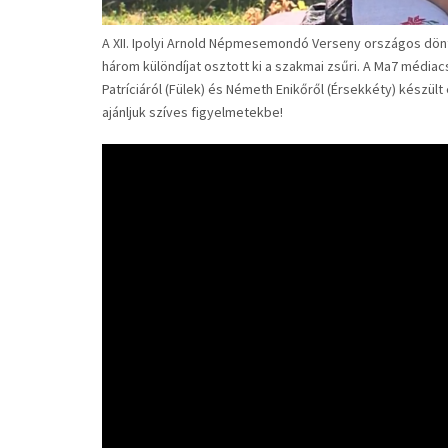
A XII. Ipolyi Arnold Népmesemondó Verseny országos d
három különdíjat osztott ki a szakmai zsűri. A Ma7 médi
Patríciáról (Fülek) és Németh Enikőről (Érsekkéty) készült
ajánljuk szíves figyelmetekbe!