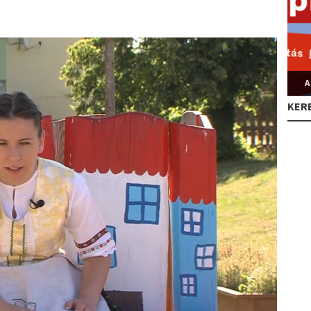
A
KER