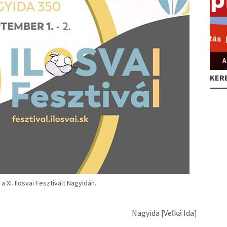
A
KER
XI. Ilosvai Fesztivált Nagyidán.
Nagyida [Veľká Ida]