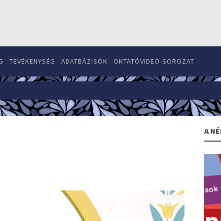
G
TEVÉKENYSÉG
ADATBÁZISOK
OKTATÓVIDEÓ-SOROZAT
A NÉ