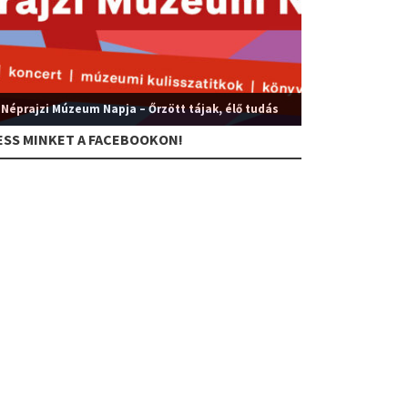
 Néprajzi Múzeum Napja – Őrzött tájak, élő tudás
ESS MINKET A FACEBOOKON!