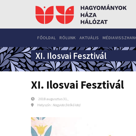
FŐOLDAL
RÓLUNK
AKTUÁLIS
MÉDIAVISSZHAN
XI. Ilosvai Fesztivál
XI. Ilosvai Fesztivál
2018 augusztus 31.,
Helyszín :
Nagyida (Veľká Ida)