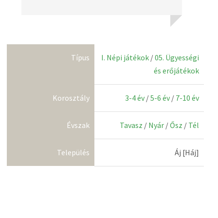
Típus
I. Népi játékok
/
05. Ügyességi
és erőjátékok
Korosztály
3-4 év
/
5-6 év
/
7-10 év
Évszak
Tavasz
/
Nyár
/
Ősz
/
Tél
Település
Áj [Háj]