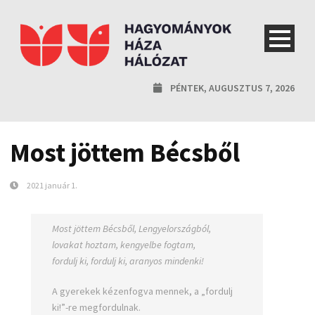
PÉNTEK, AUGUSZTUS 7, 2026
Most jöttem Bécsből
2021 január 1.
Most jöttem Bécsből, Lengyelországból,
lovakat hoztam, kengyelbe fogtam,
fordulj ki, fordulj ki, aranyos mindenki!
A gyerekek kézenfogva mennek, a „fordulj
ki!”-re megfordulnak.