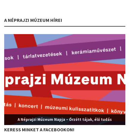
A NÉPRAJZI MÚZEUM HÍREI
A Néprajzi Múzeum Napja – Őrzött tájak, élő tudás
KERESS MINKET A FACEBOOKON!